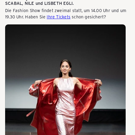
k
SCABAL, NILE und LISBETH EGLI.
Die Fashion Show findet zweimal statt, um 14.00 Uhr und um
19.30 Uhr. Haben Sie
Ihre Tickets
schon gesichert?
a
u
f
e
n
-