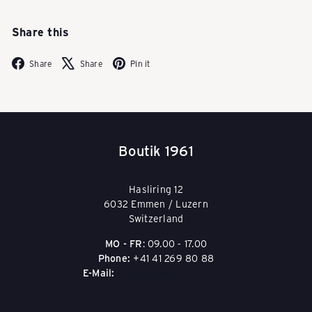
i
Share this
s
Facebook
X
Pinterest
Share
Share
Pin it
e
Boutik 1961
g
Hasliring 12
e
6032 Emmen / Luzern
Switzerland
MO - FR
: 09.00 - 17.00
p
Phone:
+41 41 269 80 88
E-Mail:
boutik1961@packeasy.ch
ä