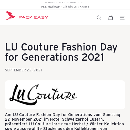
Skip
Free delivery within 48 hours
Pause
to
K
slideshow
content
SITE N
SEARCH
o
LU Couture Fashion Day
f
for Generations 2021
SEPTEMBER 22, 2021
f
e
r
Am LU Couture Fashion Day for Generations vom Samstag
27. November 2021 im Hotel Schweizerhof Luzern,
präsentiert LU Couture ihre neue Herbst / Winter-Kollektion
sowie ausgewählte Stücke aus den Kollektionen von