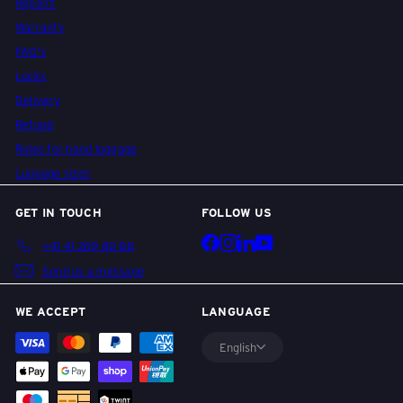
l
Repairs
Warranty
FAQ's
l
Locks
Delivery
e
Refund
Rules for hand luggage
Luggage sizes
y
GET IN TOUCH
FOLLOW US
s
Facebook
Instagram
LinkedIn
YouTube
+41 41 269 80 88
Send us a message
&
WE ACCEPT
LANGUAGE
English
T