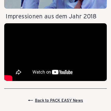
e
Impressionen aus dem Jahr 2018
i
z
e
r
R
e
Back to PACK EASY News