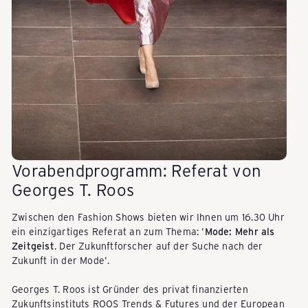
P
A
C
K
Vorabendprogramm: Referat von
Georges T. Roos
E
Zwischen den Fashion Shows bieten wir Ihnen um 16.30 Uhr
ein einzigartiges Referat an zum Thema: '
Mode: Mehr als
A
Zeitgeist
. Der Zukunftforscher auf der Suche nach der
Zukunft in der Mode'.
Georges T. Roos ist Gründer des privat finanzierten
S
Zukunftsinstituts ROOS Trends & Futures und der European