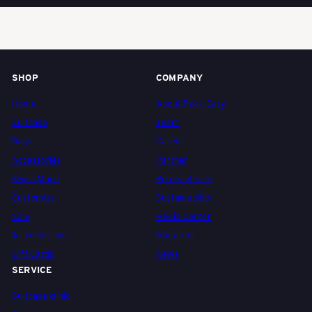
c
k
SHOP
COMPANY
Home
About Pack Easy
-
Suitcase
Team
Bags
Career
Accessories
Partner
T
Swiss Made
Points of sale
Customize
Sustainability
r
Sale
Media Center
All collections
Magazine
Gift Cards
News
o
SERVICE
Suitcase clinic