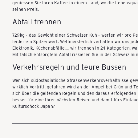
S
geniessen Sie Ihren Kaffee in einem Land, wo die Lebensqual
seinen Preis.
Y
Abfall trennen
729kg - das Gewicht einer Schweizer Kuh - werfen wir pro Pe
-
leider ein Spitzenwert. Weltmeisterlich verhalten wir uns jed
Elektronik, Küchenabfälle,… wir trennen in 24 Kategorien, wa
Mit falsch entsorgtem Abfall riskieren Sie in der Schweiz 
S
Verkehrsregeln und teure Bussen
Wer sich südostasiatische Strassenverkehrsverhältnisse gewo
c
wirklich Vortritt, gefahren wird an der Ampel bei Grün und T
sich über die geltenden Regeln und den daraus erfolgenden 
besser für eine Ihrer nächsten Reisen und damit fürs Eintauc
h
Kulturschock Japan?
w