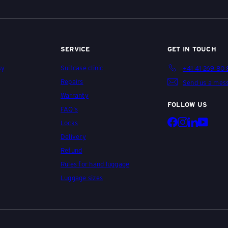
SERVICE
GET IN TOUCH
sy
Suitcase clinic
+41 41 269 80
Repairs
Send us a mes
Warranty
FOLLOW US
FAQ's
Facebook
Instagram
LinkedIn
YouTu
Locks
Delivery
Refund
Rules for hand luggage
Luggage sizes