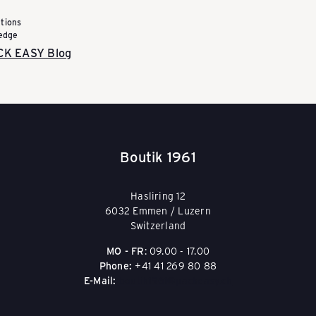
tions
edge
CK EASY Blog
Boutik 1961
Hasliring 12
6032 Emmen / Luzern
Switzerland
MO - FR
: 09.00 - 17.00
Phone:
+41 41 269 80 88
E-Mail:
boutik1961@packeasy.ch