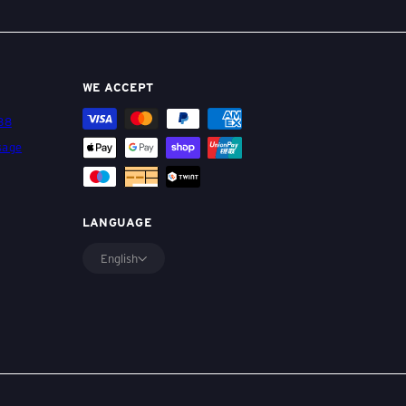
WE ACCEPT
 88
sage
be
LANGUAGE
English