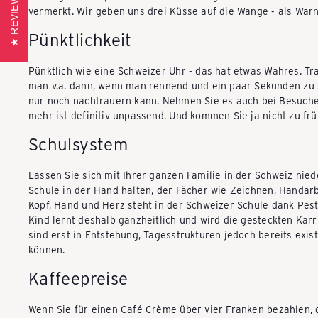
REVIEWS
vermerkt. Wir geben uns drei Küsse auf die Wange - als Warnu
P
Pünktlichkeit
Pünktlich wie eine Schweizer Uhr - das hat etwas Wahres. T
A
man v.a. dann, wenn man rennend und ein paar Sekunden zu s
nur noch nachtrauern kann. Nehmen Sie es auch bei Besuche
mehr ist definitiv unpassend. Und kommen Sie ja nicht zu fr
C
Schulsystem
K
Lassen Sie sich mit Ihrer ganzen Familie in der Schweiz nied
Schule in der Hand halten, der Fächer wie Zeichnen, Handar
Kopf, Hand und Herz steht in der Schweizer Schule dank Pesta
E
Kind lernt deshalb ganzheitlich und wird die gesteckten Karr
sind erst in Entstehung, Tagesstrukturen jedoch bereits exist
können.
A
Kaffeepreise
Wenn Sie für einen Café Crème über vier Franken bezahlen, 