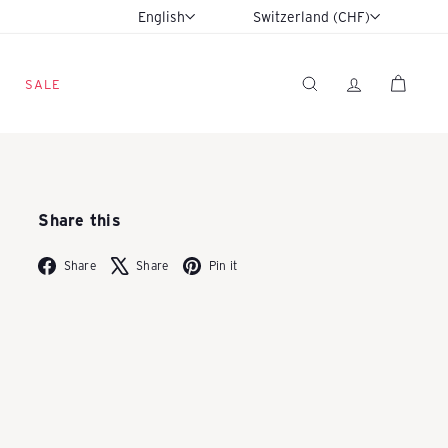
Language
Currency
English
Switzerland (CHF)
SALE
SEARCH
Share this
Facebook
X
Pinterest
Share
Share
Pin it