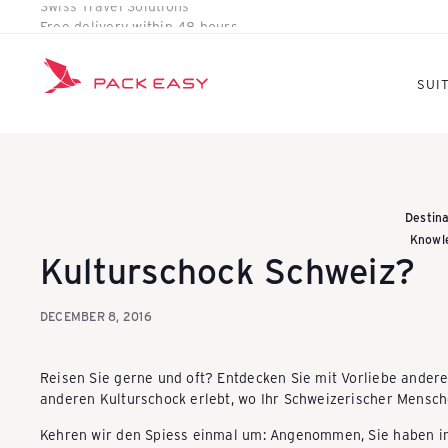
Skip
Free delivery within 48 hours
Pause
to
slideshow
content
K
SUI
o
f
Destina
Knowl
Kulturschock Schweiz?
f
DECEMBER 8, 2016
e
Reisen Sie gerne und oft? Entdecken Sie mit Vorliebe ander
anderen Kulturschock erlebt, wo Ihr Schweizerischer Mensche
r
Kehren wir den Spiess einmal um: Angenommen, Sie haben im 