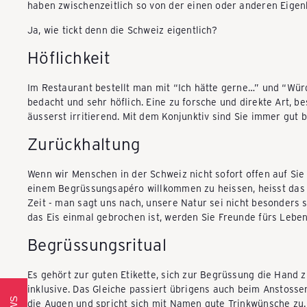
haben zwischenzeitlich so von der einen oder anderen Eigenh
k
Ja, wie tickt denn die Schweiz eigentlich?
Höflichkeit
a
Im Restaurant bestellt man mit “Ich hätte gerne…” und “Würd
bedacht und sehr höflich. Eine zu forsche und direkte Art, b
u
äusserst irritierend. Mit dem Konjunktiv sind Sie immer gut b
Zurückhaltung
f
Wenn wir Menschen in der Schweiz nicht sofort offen auf Sie
einem Begrüssungsapéro willkommen zu heissen, heisst das n
e
Zeit - man sagt uns nach, unsere Natur sei nicht besonders 
das Eis einmal gebrochen ist, werden Sie Freunde fürs Leben
Begrüssungsritual
n
Es gehört zur guten Etikette, sich zur Begrüssung die Hand
inklusive. Das Gleiche passiert übrigens auch beim Anstosse
-
die Augen und spricht sich mit Namen gute Trinkwünsche zu.