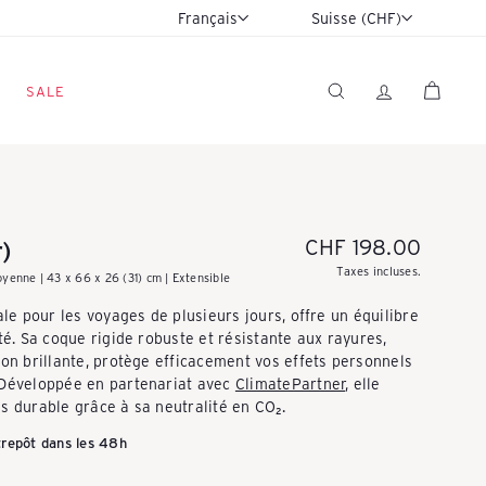
Langue
Devise
Français
Suisse (CHF)
SALE
RECHERCHER
Prix
CHF 198.00
)
régulier
Taxes incluses.
oyenne | 43 x 66 x 26 (31) cm | Extensible
ale pour les voyages de plusieurs jours, offre un équilibre
té. Sa coque rigide robuste et résistante aux rayures,
ion brillante, protège efficacement vos effets personnels
 Développée en partenariat avec
ClimatePartner
, elle
s durable grâce à sa neutralité en CO₂.
ntrepôt dans les 48h