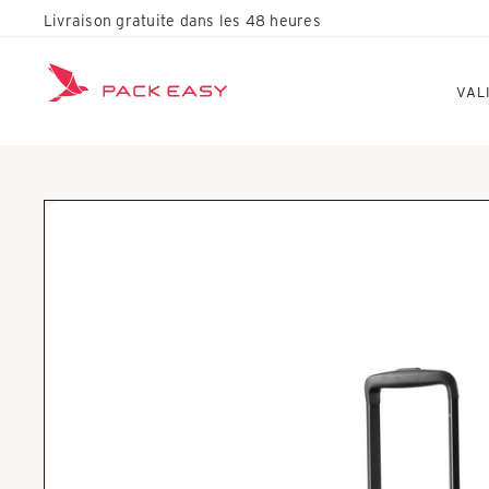
Passer
Livraison gratuite dans les 48 heures
Diaporama
au
Pause
contenu
K
VAL
o
f
f
e
r