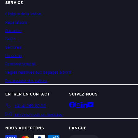
SERVICE
P
Clinique de la valise
Réparations
A
Garantie
FAQ's
Serrures
C
Livraison
Remboursement
K
Règles relatives aux bagages à bord
Dimensions des valises
E
ENTRER EN CONTACT
SUIVEZ NOUS
Facebook
Instagram
LinkedIn
YouTube
+41 41 269 80 88
A
Envoyez-nous un message
NOUS ACCEPTONS
LANGUE
S