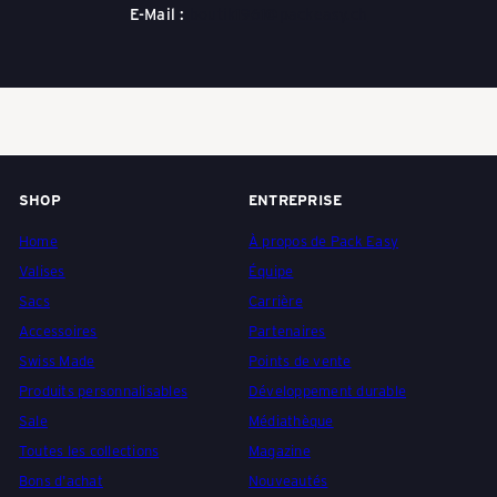
k
E-Mail :
boutik1961@packeasy.ch
a
u
SHOP
ENTREPRISE
f
Home
À propos de Pack Easy
Valises
Équipe
e
Sacs
Carrière
Accessoires
Partenaires
Swiss Made
Points de vente
n
Produits personnalisables
Développement durable
Sale
Médiathèque
-
Toutes les collections
Magazine
Bons d'achat
Nouveautés