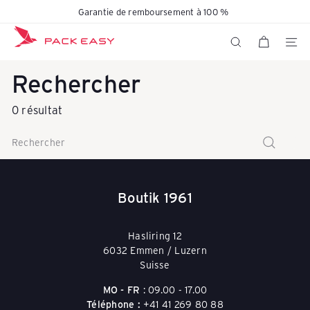
Passer
Garantie de remboursement à 100 %
Diaporama
au
K
Pause
contenu
NAVIG
RECHERCHER
Rechercher
o
0 résultat
f
Rechercher
f
Boutik 1961
e
Hasliring 12
6032 Emmen / Luzern
r
Suisse
MO - FR
: 09.00 - 17.00
Téléphone :
+41 41 269 80 88