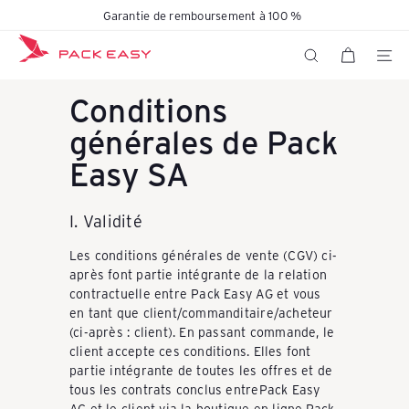
Passer
Garantie de remboursement à 100 %
Diaporama
au
K
Pause
contenu
NAVIG
RECHERCHER
Conditions
o
générales de Pack
Easy SA
f
I. Validité
f
Les conditions générales de vente (CGV) ci-
après font partie intégrante de la relation
e
contractuelle entre Pack Easy AG et vous
en tant que client/commanditaire/acheteur
(ci-après : client). En passant commande, le
r
client accepte ces conditions. Elles font
partie intégrante de toutes les offres et de
tous les contrats conclus entrePack Easy
AG et le client via la boutique en ligne.Pack