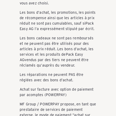
vous avez choisi.
i
Les bons d'achat, les promotions, les points
de récompense ainsi que les articles à prix
s
réduit ne sont pas cumulables, sauf siPack
Easy AG l'a expressément stipulé par écrit.
Les bons cadeaux ne sont pas remboursés
e
et ne peuvent pas être utilisés pour des
articles à prix réduit. Les bons d'achat, les
services et les produits dePack Easy
g
AGvendus par des tiers ne peuvent être
réclamés qu'auprès du vendeur.
e
Les réparations ne peuvent PAS être
réglées avec des bons d'achat.
Achat sur facture avec option de paiement
p
par acomptes (POWERPAY)
MF Group / POWERPAY propose, en tant que
ä
prestataire de services de paiement
externe, le mode de paiement "achat sur