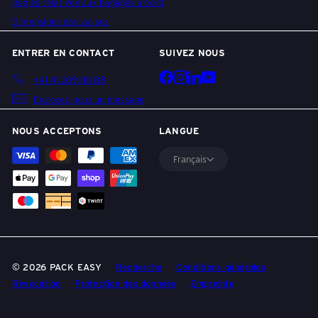
Règles relatives aux bagages à bord
Dimensions des valises
ENTRER EN CONTACT
SUIVEZ NOUS
Facebook
Instagram
LinkedIn
YouTube
+41 41 269 80 88
Envoyez-nous un message
NOUS ACCEPTONS
LANGUE
Français
© 2026 PACK EASY
Recherche
Conditions générales
Révocation
Protection des données
Empreinte