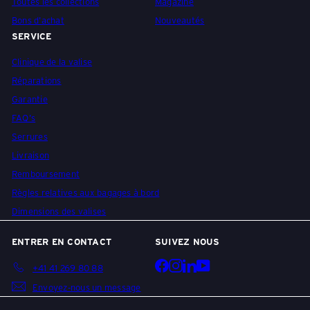
Toutes les collections
Magazine
Bons d'achat
Nouveautés
SERVICE
Clinique de la valise
Réparations
Garantie
FAQ's
Serrures
Livraison
Remboursement
Règles relatives aux bagages à bord
Dimensions des valises
ENTRER EN CONTACT
SUIVEZ NOUS
Facebook
Instagram
LinkedIn
YouTube
+41 41 269 80 88
Envoyez-nous un message