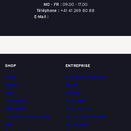
a
MO - FR
: 09.00 - 17.00
Téléphone :
+41 41 269 80 88
E-Mail :
boutik1961@packeasy.ch
s
c
h
SHOP
ENTREPRISE
Home
À propos de Pack Easy
e
Valises
Équipe
Sacs
Carrière
Accessoires
Partenaires
n
Swiss Made
Points de vente
Produits personnalisables
Développement durable
Sale
Médiathèque