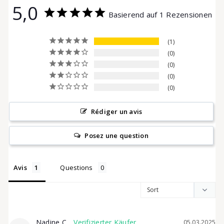
5,0
Basierend auf 1 Rezensionen
c
1
k
0
0
0
-
0
Rédiger un avis
T
Posez une question
r
Avis
Questions
o
Nadine C.
05.03.2025