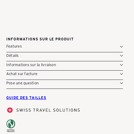
Bagage à main | coque rigide | petit | 35 x
52 x 20 cm
1
Avis
Y
CHF 179.00
-
INFORMATIONS SUR LE PRODUIT
Features
S
Détails
Informations sur la livraison
c
Achat sur facture
Pose une question
h
GUIDE DES TAILLES
w