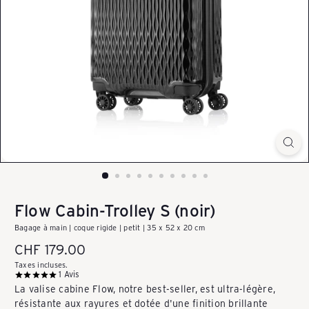
k
a
u
f
e
Flow Cabin-Trolley S (noir)
Bagage à main | coque rigide | petit | 35 x 52 x 20 cm
n
Prix
CHF 179.00
régulier
Taxes incluses.
1
Avis
-
La valise cabine Flow, notre best-seller, est ultra-légère,
résistante aux rayures et dotée d'une finition brillante