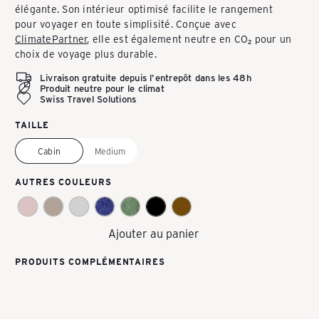
élégante. Son intérieur optimisé facilite le rangement
P
pour voyager en toute simplisité. Conçue avec
ClimatePartner
, elle est également neutre en CO₂ pour un
choix de voyage plus durable.
A
Livraison gratuite depuis l'entrepôt dans les 48h
Produit neutre pour le climat
Swiss Travel Solutions
C
TAILLE
Cabin
Medium
K
AUTRES COULEURS
E
Ajouter au panier
A
PRODUITS COMPLÉMENTAIRES
S
Ajouter au panier
Flow Cabin-Trolley S (noir)