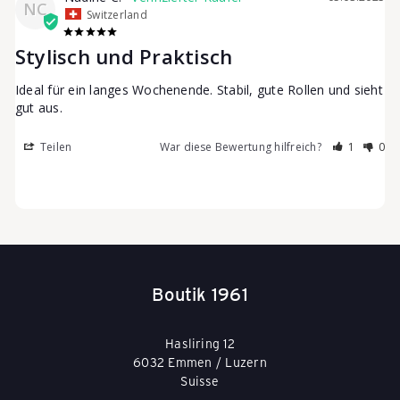
l
NC
Switzerland
Stylisch und Praktisch
l
Ideal für ein langes Wochenende. Stabil, gute Rollen und sieht 
gut aus.
e
Teilen
War diese Bewertung hilfreich?
1
0
y
s
Boutik 1961
&
Hasliring 12
T
6032 Emmen / Luzern
Suisse