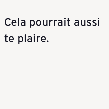
e
i
Cela pourrait aussi
z
te plaire.
e
Ajouter au panier
r
R
e