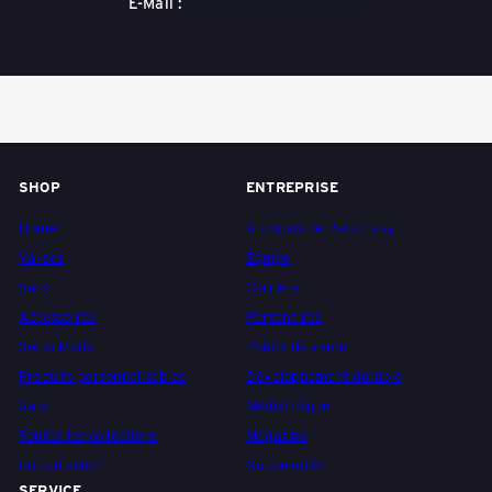
E-Mail :
boutik1961@packeasy.ch
a
s
c
SHOP
ENTREPRISE
Home
À propos de Pack Easy
h
Valises
Équipe
Sacs
Carrière
e
Accessoires
Partenaires
Swiss Made
Points de vente
Produits personnalisables
Développement durable
n
Sale
Médiathèque
Toutes les collections
Magazine
Bons d'achat
Nouveautés
SERVICE