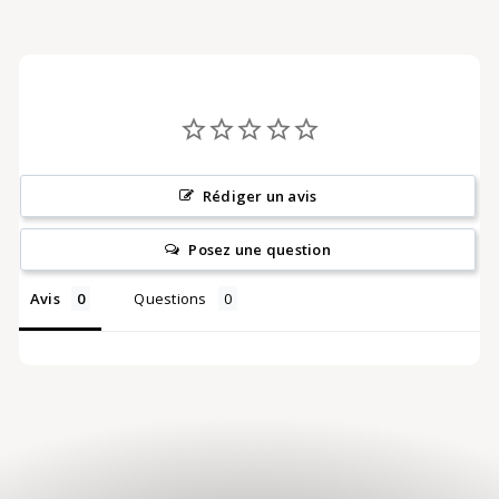
c
k
-
Rédiger un avis
Posez une question
T
Avis
Questions
r
o