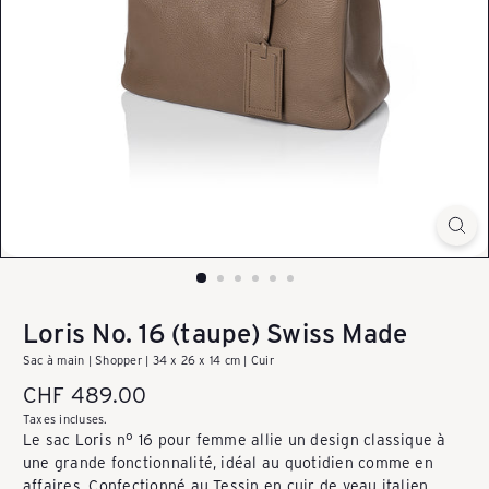
k
a
u
f
e
Loris No. 16 (taupe) Swiss Made
Sac à main | Shopper | 34 x 26 x 14 cm | Cuir
n
Prix
CHF 489.00
régulier
Taxes incluses.
-
Le sac Loris n° 16 pour femme allie un design classique à
une grande fonctionnalité, idéal au quotidien comme en
affaires. Confectionné au Tessin en cuir de veau italien