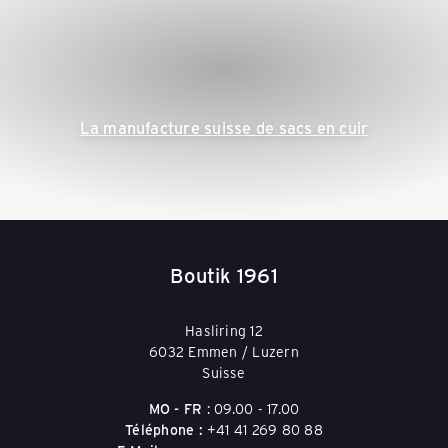
l
l
e
La manufacture suisse de sacs en cuir
y
s
Boutik 1961
&
Hasliring 12
6032 Emmen / Luzern
Suisse
T
MO - FR
: 09.00 - 17.00
Téléphone :
+41 41 269 80 88