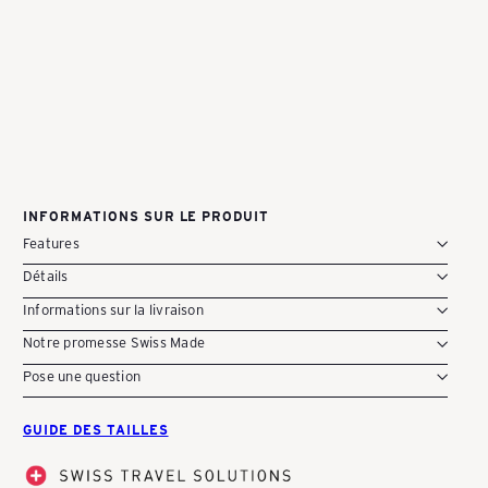
Y
Ajouter au panier
Loris No. 16 (taupe) Swiss Made
Sac à main | Shopper | 34 x 26 x 14 cm |
Cuir
-
CHF 489.00
S
INFORMATIONS SUR LE PRODUIT
Features
c
Détails
Informations sur la livraison
h
Notre promesse Swiss Made
Pose une question
w
GUIDE DES TAILLES