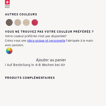
P
AUTRES COULEURS
A
VOUS NE TROUVEZ PAS VOTRE COULEUR PRÉFÉRÉE ?
Votre couleur préférée n'est pas disponible?
C
Créez vous une
pièce unique et personnelle
fabriquée à la main
avec passion.
K
Ajouter au panier
! Auf Bestellung in 4-8 Wochen bei dir
E
PRODUITS COMPLÉMENTAIRES
A
Ajouter au panier
LaVolante (brun) Swiss Made
S
Sac à bandoulière | Sac pour femme | 35
(31) x 26 x 3 cm | Cuir