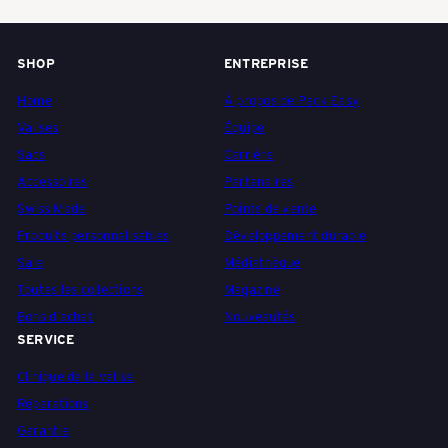
a
SHOP
ENTREPRISE
s
Home
À propos de Pack Easy
Valises
Équipe
c
Sacs
Carrière
Accessoires
Partenaires
Swiss Made
Points de vente
h
Produits personnalisables
Développement durable
Sale
Médiathèque
e
Toutes les collections
Magazine
Bons d'achat
Nouveautés
SERVICE
n
Clinique de la valise
Réparations
Garantie