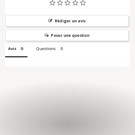
c
Rédiger un avis
k
Posez une question
Avis
Questions
-
T
r
o