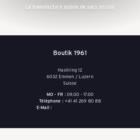
l
La manufacture suisse de sacs en cuir
l
e
Boutik 1961
y
Hasliring 12
6032 Emmen / Luzern
s
Suisse
MO - FR
: 09.00 - 17.00
Téléphone :
+41 41 269 80 88
&
E-Mail :
boutik1961@packeasy.ch
T