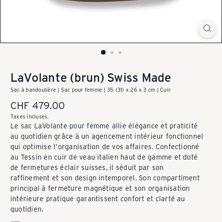
k
a
u
LaVolante (brun) Swiss Made
Sac à bandoulière | Sac pour femme | 35 (31) x 26 x 3 cm | Cuir
f
Prix
CHF 479.00
régulier
Taxes incluses.
Le sac LaVolante pour femme allie élégance et praticité
e
au quotidien grâce à un agencement intérieur fonctionnel
qui optimise l'organisation de vos affaires. Confectionné
au Tessin en cuir de veau italien haut de gamme et doté
n
de fermetures éclair suisses, il séduit par son
raffinement et son design intemporel. Son compartiment
principal à fermeture magnétique et son organisation
intérieure pratique garantissent confort et clarté au
-
quotidien.