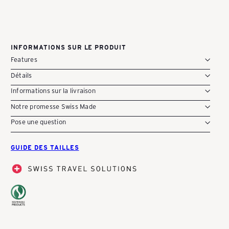
CHF 479.00
Y
INFORMATIONS SUR LE PRODUIT
-
Features
Détails
S
Informations sur la livraison
Notre promesse Swiss Made
Pose une question
c
GUIDE DES TAILLES
h
w