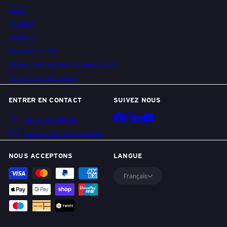
e
FAQ's
Serrures
i
Livraison
Remboursement
Règles relatives aux bagages à bord
z
Dimensions des valises
e
ENTRER EN CONTACT
SUIVEZ NOUS
Facebook
Instagram
LinkedIn
YouTube
+41 41 269 80 88
Envoyez-nous un message
r
NOUS ACCEPTONS
LANGUE
R
Français
e