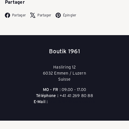
Partager
P
Facebook
X
Pinterest
Partager
Partager
Épingler
A
C
Boutik 1961
K
Hasliring 12
6032 Emmen / Luzern
Suisse
E
MO - FR
: 09.00 - 17.00
Téléphone :
+41 41 269 80 88
E-Mail :
boutik1961@packeasy.ch
A
S