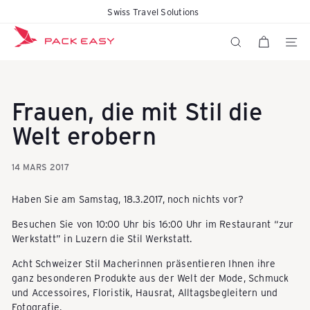
Passer
Swiss Travel Solutions
Diaporama
au
K
Pause
contenu
NAVIG
RECHERCHER
o
Frauen, die mit Stil die
f
Welt erobern
14 MARS 2017
f
Haben Sie am Samstag, 18.3.2017, noch nichts vor?
e
Besuchen Sie von 10:00 Uhr bis 16:00 Uhr im Restaurant “zur
Werkstatt” in Luzern die Stil Werkstatt.
r
Acht Schweizer Stil Macherinnen präsentieren Ihnen ihre
ganz besonderen Produkte aus der Welt der Mode, Schmuck
und Accessoires, Floristik, Hausrat, Alltagsbegleitern und
Fotografie.