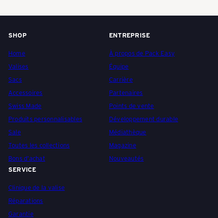
Y
SHOP
ENTREPRISE
-
Home
À propos de Pack Easy
Valises
Équipe
Sacs
Carrière
S
Accessoires
Partenaires
Swiss Made
Points de vente
c
Produits personnalisables
Développement durable
Sale
Médiathèque
Toutes les collections
Magazine
h
Bons d'achat
Nouveautés
SERVICE
w
Clinique de la valise
Réparations
Garantie