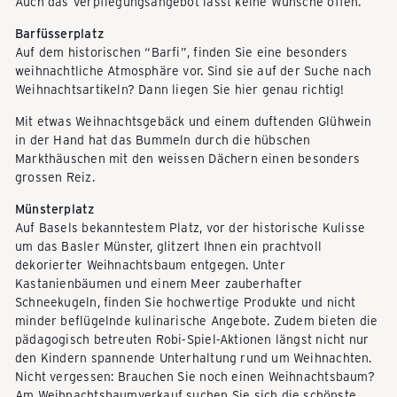
e
Auch das Verpflegungsangebot lässt keine Wünsche offen.
Barfüsserplatz
Auf dem historischen “Barfi”, finden Sie eine besonders
i
weihnachtliche Atmosphäre vor. Sind sie auf der Suche nach
Weihnachtsartikeln? Dann liegen Sie hier genau richtig!
z
Mit etwas Weihnachtsgebäck und einem duftenden Glühwein
in der Hand hat das Bummeln durch die hübschen
Markthäuschen mit den weissen Dächern einen besonders
e
grossen Reiz.
Münsterplatz
Auf Basels bekanntestem Platz, vor der historische Kulisse
r
um das Basler Münster, glitzert Ihnen ein prachtvoll
dekorierter Weihnachtsbaum entgegen. Unter
Kastanienbäumen und einem Meer zauberhafter
R
Schneekugeln, finden Sie hochwertige Produkte und nicht
minder beflügelnde kulinarische Angebote. Zudem bieten die
pädagogisch betreuten Robi-Spiel-Aktionen längst nicht nur
e
den Kindern spannende Unterhaltung rund um Weihnachten.
Nicht vergessen: Brauchen Sie noch einen Weihnachtsbaum?
Am Weihnachtsbaumverkauf suchen Sie sich die schönste