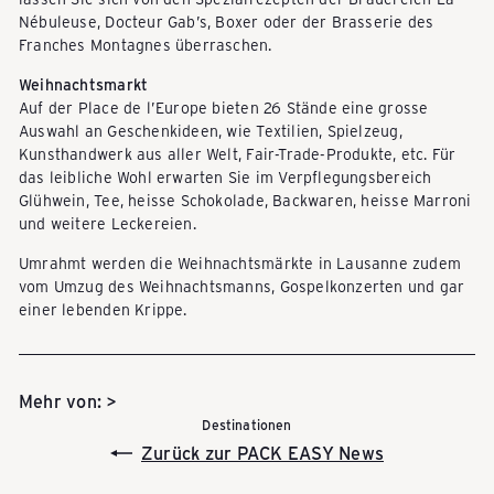
l
Nébuleuse, Docteur Gab’s, Boxer oder der Brasserie des
Franches Montagnes überraschen.
l
Weihnachtsmarkt
Auf der Place de l’Europe bieten 26 Stände eine grosse
Auswahl an Geschenkideen, wie Textilien, Spielzeug,
e
Kunsthandwerk aus aller Welt, Fair-Trade-Produkte, etc. Für
das leibliche Wohl erwarten Sie im Verpflegungsbereich
Glühwein, Tee, heisse Schokolade, Backwaren, heisse Marroni
y
und weitere Leckereien.
Umrahmt werden die Weihnachtsmärkte in Lausanne zudem
s
vom Umzug des Weihnachtsmanns, Gospelkonzerten und gar
einer lebenden Krippe.
&
Mehr von: >
Destinationen
T
Zurück zur PACK EASY News