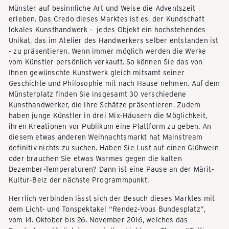
Münster auf besinnliche Art und Weise die Adventszeit
P
erleben. Das Credo dieses Marktes ist es, der Kundschaft
lokales Kunsthandwerk - jedes Objekt ein hochstehendes
Unikat, das im Atelier des Handwerkers selber entstanden ist
A
- zu präsentieren. Wenn immer möglich werden die Werke
vom Künstler persönlich verkauft. So können Sie das von
Ihnen gewünschte Kunstwerk gleich mitsamt seiner
C
Geschichte und Philosophie mit nach Hause nehmen. Auf dem
Münsterplatz finden Sie insgesamt 30 verschiedene
Kunsthandwerker, die Ihre Schätze präsentieren. Zudem
K
haben junge Künstler in drei Mix-Häusern die Möglichkeit,
ihren Kreationen vor Publikum eine Plattform zu geben. An
diesem etwas anderen Weihnachtsmarkt hat Mainstream
E
definitiv nichts zu suchen. Haben Sie Lust auf einen Glühwein
oder brauchen Sie etwas Warmes gegen die kalten
Dezember-Temperaturen? Dann ist eine Pause an der Märit-
Kultur-Beiz der nächste Programmpunkt.
A
Herrlich verbinden lässt sich der Besuch dieses Marktes mit
dem Licht- und Tonspektakel “Rendez-Vous Bundesplatz”,
S
vom 14. Oktober bis 26. November 2016, welches das