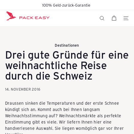
Direkt
100% Geld-zurück-Garantie
Pause
zum
K
Diashow
Inhalt
SEITE
SUCHE
o
Destinationen
Drei gute Gründe für eine
f
weihnachtliche Reise
durch die Schweiz
f
14. NOVEMBER 2016
e
Draussen sinken die Temperaturen und der erste Schnee
kündigt sich an. Kommt auch bei Ihnen langsam
r
Weihnachtsstimmung auf? Weihnachtsmärkte als perfekte
Einstimmung gibt es viele. Wir liefern Ihnen hier eine
handverlesene Auswahl. Sie liegen womöglich gar vor Ihrer