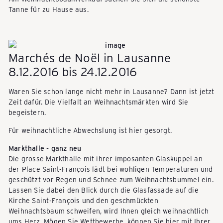
i
Tanne für zu Hause aus.
s
Marchés de Noël in Lausanne
8.12.2016 bis 24.12.2016
e
Waren Sie schon lange nicht mehr in Lausanne? Dann ist jetzt
Zeit dafür. Die Vielfalt an Weihnachtsmärkten wird Sie
g
begeistern.
Für weihnachtliche Abwechslung ist hier gesorgt.
e
Markthalle - ganz neu
Die grosse Markthalle mit ihrer imposanten Glaskuppel an
der Place Saint-François lädt bei wohligen Temperaturen und
p
geschützt vor Regen und Schnee zum Weihnachtsbummel ein.
Lassen Sie dabei den Blick durch die Glasfassade auf die
Kirche Saint-François und den geschmückten
ä
Weihnachtsbaum schweifen, wird Ihnen gleich weihnachtlich
ums Herz. Mögen Sie Wettbewerbe, können Sie hier mit Ihrer