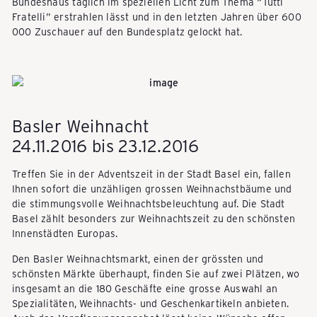
Bundeshaus täglich im speziellen Licht zum Thema “Tutti
Fratelli” erstrahlen lässt und in den letzten Jahren über 600
Y
000 Zuschauer auf den Bundesplatz gelockt hat.
-
Basler Weihnacht
S
24.11.2016 bis 23.12.2016
c
Treffen Sie in der Adventszeit in der Stadt Basel ein, fallen
Ihnen sofort die unzähligen grossen Weihnachstbäume und
die stimmungsvolle Weihnachtsbeleuchtung auf. Die Stadt
Basel zählt besonders zur Weihnachtszeit zu den schönsten
h
Innenstädten Europas.
Den Basler Weihnachtsmarkt, einen der grössten und
w
schönsten Märkte überhaupt, finden Sie auf zwei Plätzen, wo
insgesamt an die 180 Geschäfte eine grosse Auswahl an
Spezialitäten, Weihnachts- und Geschenkartikeln anbieten.