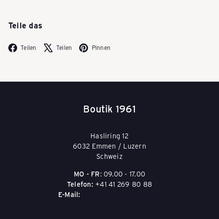
a
Teile das
s
Facebook
X
Pinterest
Teilen
Teilen
Pinnen
c
h
Boutik 1961
Hasliring 12
e
6032 Emmen / Luzern
Schweiz
n
MO - FR
: 09.00 - 17.00
Telefon:
+41 41 269 80 88
E-Mail:
boutik1961@packeasy.ch