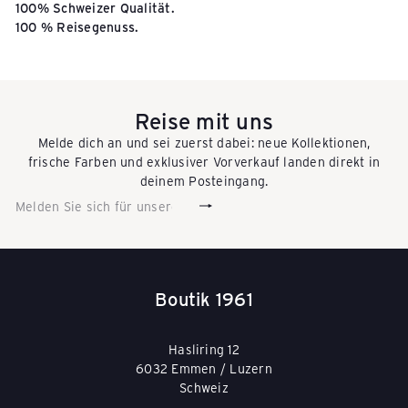
100% Schweizer Qualität.
100 % Reisegenuss.
Reise mit uns
Melde dich an und sei zuerst dabei: neue Kollektionen,
frische Farben und exklusiver Vorverkauf landen direkt in
deinem Posteingang.
Abonnieren
Melden
Sie
sich
für
unsere
Mailingliste
Boutik 1961
an
Hasliring 12
6032 Emmen / Luzern
Schweiz