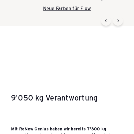
s
Pardo Weekender Collection
Neue Farben für Flow
ReNew Genius Smart
Blog zum Test lesen
Business Koffer
Erfahre mehr
&
T
a
s
c
h
e
n
9'050 kg Verantwortung
Mit ReNew Genius haben wir bereits 7'300 kg