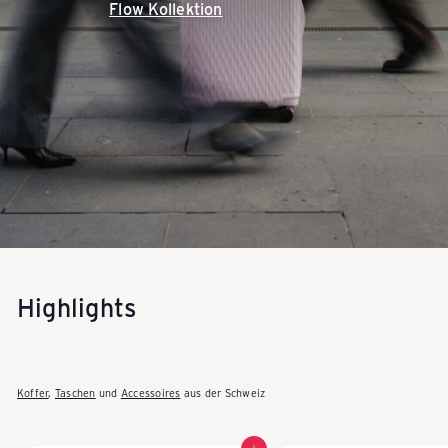
Flow Kollektion
-
P
A
C
K
E
A
S
Y
Highlights
-
S
c
Koffer
,
Taschen
und
Accessoires
aus der Schweiz
h