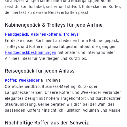
strapazierfähigen Materialien und leichtgängigen Rollen
Griff austauschen: CHF 40.00
reist du komfortabel, sicher und stilvoll. Entdecke den Koffer,
Ziehgestänge austauschen: CHF 65.00
der perfekt zu deinem Reiseverhalten passt.
TSA-Schloss austauschen: CHF 40.00
Egal ob gebrochene Rolle, defekter Griff oder
Kabinengepäck & Trolleys für jede Airline
kaputtes Schloss - bei der Pack Easy
Kofferklinik
kannst du deinen Koffer professionell reparieren
Handgepäck, Kabinenkoffer & Trolleys
lassen und nachhaltig weiter nutzen.
Entdecke unser Sortiment an federleichtem Kabinengepäck,
Trolleys und Koffern, optimal abgestimmt auf die gängigen
Handgepäckbestimmungen
nationaler und internationaler
Airlines. Ideal für Vielflieger und Kurztrips.
Reisegepäck für jeden Anlass
Koffer
,
Weekender
& Trolleys
Ob Wochenendtrip, Business-Meeting, Kurz- oder
Langstreckenreisen. Unsere Koffer und Weekender verbinden
elegantes Design mit hohem Tragekomfort und durchdachter
Stauraumlösung. Gerne beraten wir dich bei der Wahl des
passenden Koffers hinsichtlich Funktion, Volumen und Masse.
Nachhaltige Koffer aus der Schweiz