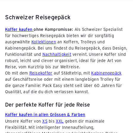
Edelweiss Handgepäck
Mehr Informationen zu unseren Lieferbedingungen.
Kontaktiere uns
Garantiereparaturen von Pack Easy Koffern
, wir helfen dir gerne weiter.
Hartschalenkoffer kaufen:
Ideal für Flugreisen,
Helvetic Handgepäck
führen wir, sofern möglich, kostenlos durch.
maximaler Schutz, wasserabweisend und
Easyjet Handgepäck
Auch Koffer anderer Marken (Fremdmarken)
besonders langlebig
Schweizer Reisegepäck
Eurowings Handgepäck
oder Schäden ausserhalb der Garantie
Weichschalenkoffer kaufen:
Ideal für Auto- und
reparieren wir gerne.
Zugreisen, flexibel, leicht und mit praktischen
Bitte prüfe die aktuell gültigen Bestimmungen
Koffer kaufen
ohne Kompromisse:
Als Schweizer Spezialist
Wir verwenden nach Möglichkeit Original-
Aussentaschen
deiner Fluggesellschaft.
für hochwertiges Reisegepäck bieten wir dir sorgfältig
Ersatzteile, um Qualität und Langlebigkeit zu
Bei Business Class und First Class gelten andere
ausgewählte
Kollektionen
an Koffern, Trolleys und
sichern.
Bestimmungen.
So findest du schnell den richtigen Koffer! Egal, ob
Kabinengepäck. Bei uns findest du Reisegepäck, dass Design,
Wir motivieren dich zur Selbstmontage:
du einen Koffer für den nächsten Flug oder eine
einfacher, schneller, günstiger.
Funktionalität und
Nachhaltigkeit
vereint. Unsere Koffer sind
Unser Kabinengepäck:
entspannte Bahnreise kaufen möchtest.
robust, leicht und clever organisiert, ideal für jede Art von
Kostenübersicht für Kofferreparaturen
Kleine Trolleys
Reise, vom Kurztrip bis zur Weltreise.
Die Reparaturkosten ergeben sich aus
Extra kleine Trolleys
Ob mit dem
Reisekoffer
auf Städtetrip, mit
Kabinengepäck
Ersatzteilkosten, Arbeitsaufwand und
Weekender
auf Geschäftsreise oder mit einem langlebigen Trolley für
Versandkosten. Alternativ kannst du deinen Koffer
die ganze Familie: Pack Easy steht seit über 60 Jahren für
auch direkt in Emmen abholen. Für Fremdmarken
Qualität, auf die du dich verlassen kannst.
fällt zusätzlich eine Pauschale von CHF 30.00 an
(aufwendige Bestandesaufnahme und Suche von
Ersatzteilen).
Der perfekte Koffer für jede Reise
Koffer kaufen in allen Grössen & Farben
Beispielpreise für Kofferreparaturen (inkl.
Rückversand innerhalb der Schweiz, kein Postfach):
Unsere Koffer von
XS
bis
XXL
geben dir maximale
Flexibilität. Mit intelligenter Innenaufteilung,
Rolle austauschen: CHF 44.00