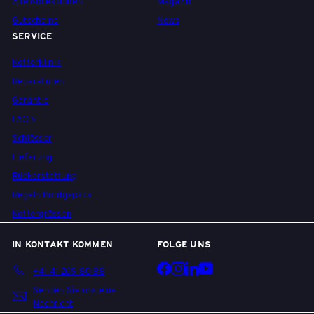
Alle Kollektionen
Magazin
Gutscheine
News
SERVICE
Kofferklinik
Reparaturen
Garantie
FAQ's
Schlösser
Lieferung
Rückerstattung
Regeln Bordgepäck
Koffergrössen
IN KONTAKT KOMMEN
FOLGE UNS
Facebook
Instagram
LinkedIn
YouTube
+41 41 269 80 88
Senden Sie uns eine
Nachricht